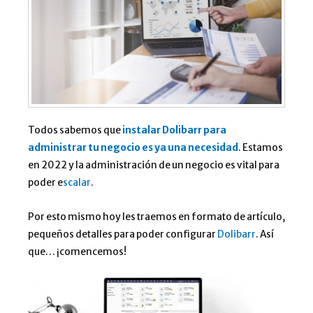
Todos sabemos que
instalar Dolibarr para
administrar tu negocio es ya una necesidad
. Estamos
en 2022 y la administración de un negocio es vital para
poder e
scalar
.
Por esto mismo hoy les traemos en formato de artículo,
pequeños detalles para poder configurar
Dolibarr
. Así
que… ¡comencemos!