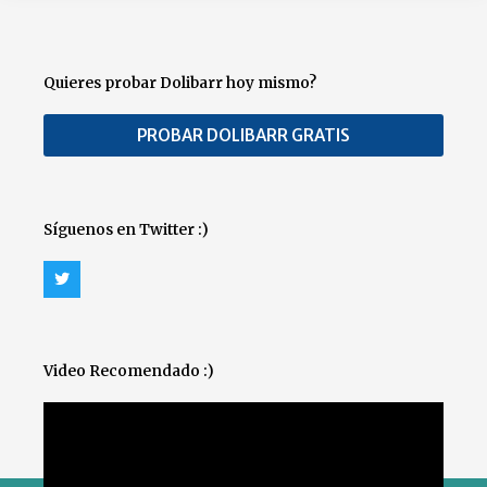
Quieres probar Dolibarr hoy mismo?
PROBAR DOLIBARR GRATIS
Síguenos en Twitter :)
T
w
i
t
t
e
r
Video Recomendado :)